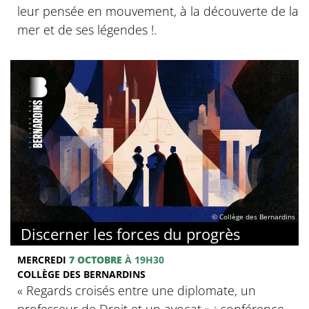
leur pensée en mouvement, à la découverte de la
mer et de ses légendes !.
© Collège des Bernardins
Discerner les forces du progrès
MERCREDI
7 OCTOBRE
À 19H30
COLLÈGE DES BERNARDINS
‍« Regards croisés entre une diplomate, un
professeur de Droit et un avocat » : conférence