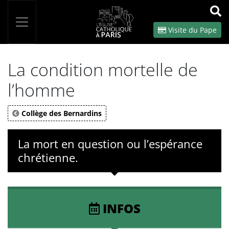
Panneau de gestion des cookies
Votre recherche
OK
Visite du Pape
La condition mortelle de
l’homme
Collège des Bernardins
La mort en question ou l’espérance
chrétienne.
INFOS