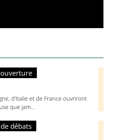
’ouverture
ne, d’Italie et de France ouvriront
euse que jam...
 de débats