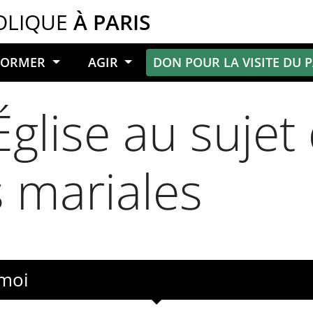
OLIQUE
À PARIS
NFORMER
AGIR
DON POUR LA VISITE DU 
’Église au suje
s mariales
 moi