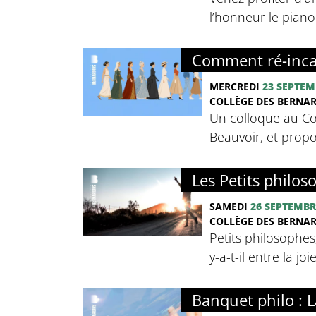
l’honneur le pian
Comment ré-inca
MERCREDI
23 SEPTEM
COLLÈGE DES BERNA
Un colloque au Co
Beauvoir, et propo
Les Petits philoso
SAMEDI
26 SEPTEMBR
COLLÈGE DES BERNA
Petits philosophes
y-a-t-il entre la jo
Banquet philo : La