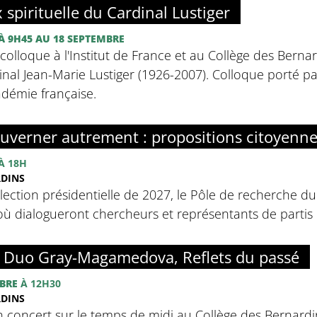
x spirituelle du Cardinal Lustiger
À 9H45
AU 18 SEPTEMBRE
olloque à l'Institut de France et au Collège des Bernar
inal Jean-Marie Lustiger (1926-2007). Colloque porté par 
adémie française.
uverner autrement : propositions citoyenn
À 18H
RDINS
élection présidentielle de 2027, le Pôle de recherche d
ù dialogueront chercheurs et représentants de partis p
: Duo Gray-Magamedova, Reflets du passé
BRE
À 12H30
RDINS
n concert sur le temps de midi au Collège des Bernardins