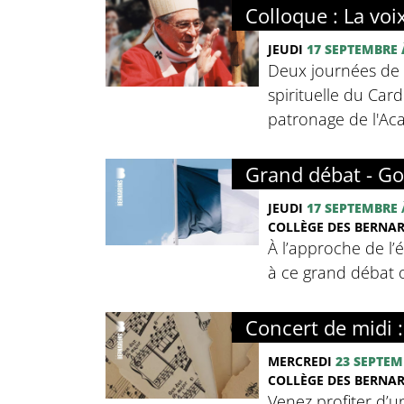
Colloque : La voi
JEUDI
17 SEPTEMBRE
Deux journées de c
spirituelle du Card
patronage de l'Ac
Grand débat - Go
JEUDI
17 SEPTEMBRE
COLLÈGE DES BERNA
À l’approche de l’
à ce grand débat o
Concert de midi 
MERCREDI
23 SEPTEM
COLLÈGE DES BERNA
Venez profiter d’u