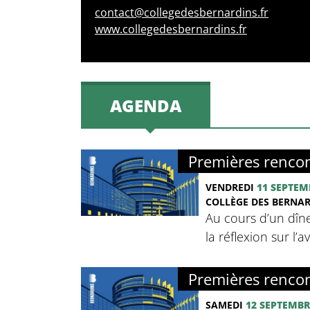
contact@collegedesbernardins.fr
www.collegedesbernardins.fr
AGENDA
Premières rencon
VENDREDI
11 SEPTEM
COLLÈGE DES BERNA
Au cours d’un dîne
la réflexion sur l’
Premières rencon
SAMEDI
12 SEPTEMBR