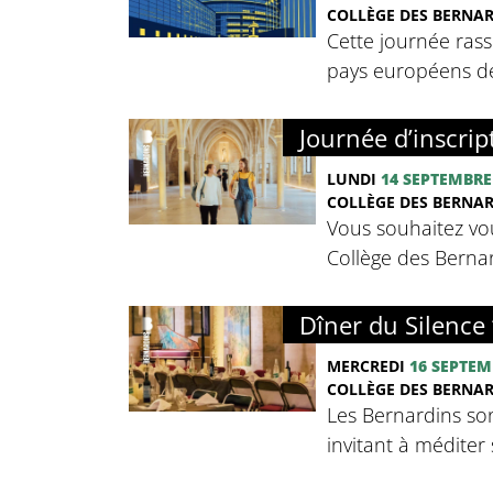
COLLÈGE DES BERNA
Cette journée rass
pays européens de 
Journée d’inscrip
LUNDI
14 SEPTEMBRE
COLLÈGE DES BERNA
Vous souhaitez vou
Collège des Bernard
Dîner du Silence 
MERCREDI
16 SEPTEM
COLLÈGE DES BERNA
Les Bernardins so
invitant à méditer 