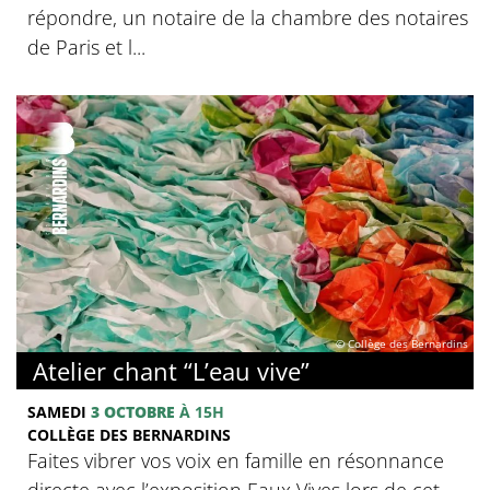
répondre, un notaire de la chambre des notaires
de Paris et l...
© Collège des Bernardins
Atelier chant “L’eau vive”
SAMEDI
3 OCTOBRE
À 15H
COLLÈGE DES BERNARDINS
Faites vibrer vos voix en famille en résonnance
directe avec l’exposition Eaux Vives lors de cet