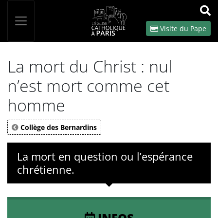
Panneau de gestion des cookies
Votre recherche
OK
Visite du Pape
La mort du Christ : nul
n’est mort comme cet
homme
Collège des Bernardins
La mort en question ou l’espérance
chrétienne.
INFOS