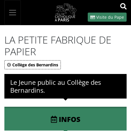
Panneau de gestion des cookies
Votre recherche
OK
Visite du Pape
LA PETITE FABRIQUE DE
PAPIER
Collège des Bernardins
Le Jeune public au Collège des
Bernardins.
INFOS