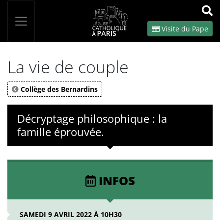
Panneau de gestion des cookies
Votre recherche
OK
Visite du Pape
La vie de couple
Collège des Bernardins
Décryptage philosophique : la
famille éprouvée.
INFOS
SAMEDI 9 AVRIL 2022 À 10H30