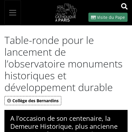
Panneau de gestion des cookies
Votre recherche
OK
Visite du Pape
Table-ronde pour le
lancement de
l’observatoire monuments
historiques et
développement durable
Collège des Bernardins
A l’occasion de son centenaire, la
Demeure Historique, plus ancienne