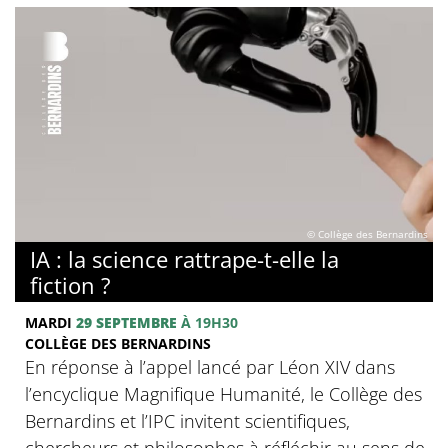
© Collège des Bernardins
IA : la science rattrape-t-elle la
fiction ?
MARDI
29 SEPTEMBRE
À 19H30
COLLÈGE DES BERNARDINS
En réponse à l’appel lancé par Léon XIV dans
l’encyclique Magnifique Humanité, le Collège des
Bernardins et l’IPC invitent scientifiques,
chercheurs et philosophes à réfléchir au sens de