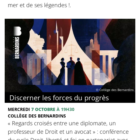
mer et de ses légendes !.
© Collège des Bernardins
Discerner les forces du progrès
MERCREDI
7 OCTOBRE
À 19H30
COLLÈGE DES BERNARDINS
‍« Regards croisés entre une diplomate, un
professeur de Droit et un avocat » : conférence
du cycle Droit, liberté et foi en partenariat avec