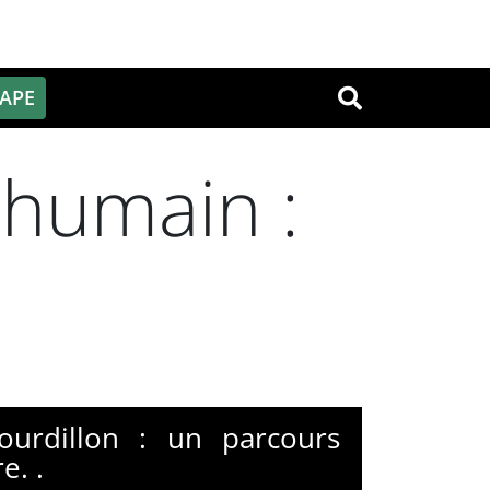
PAPE
OK
 humain :
ourdillon : un parcours
e. .