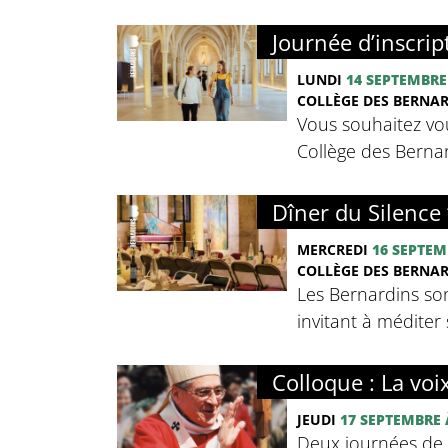
Journée d’inscrip
LUNDI
14 SEPTEMBRE
COLLÈGE DES BERNA
Vous souhaitez vou
Collège des Bernard
Dîner du Silence 
MERCREDI
16 SEPTEM
COLLÈGE DES BERNA
Les Bernardins so
invitant à méditer 
Colloque : La voi
JEUDI
17 SEPTEMBRE
Deux journées de c