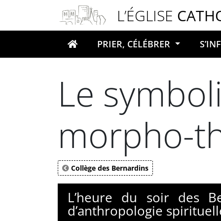
Panneau de gestion des cookies
L’ÉGLISE
CATH
PRIER, CÉLÉBRER
S’I
Votre recherche
Le symbol
morpho-th
Collège des Bernardins
L’heure du soir des Be
d’anthropologie spirituell