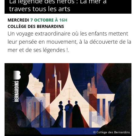
La légende des héros : La mer à
travers tous les arts
MERCREDI
7 OCTOBRE
À 16H
COLLÈGE DES BERNARDINS
Un voyage extraordinaire où les enfants mettent
leur pensée en mouvement, à la découverte de la
mer et de ses légendes !.
© Collège des Bernardins