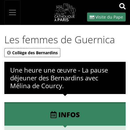
Panneau de gestion des cookies
Votre recherche
OK
Visite du Pape
Les femmes de Guernica
Collège des Bernardins
Une heure une œuvre - La pause
déjeuner des Bernardins avec
Mélina de Courcy.
INFOS