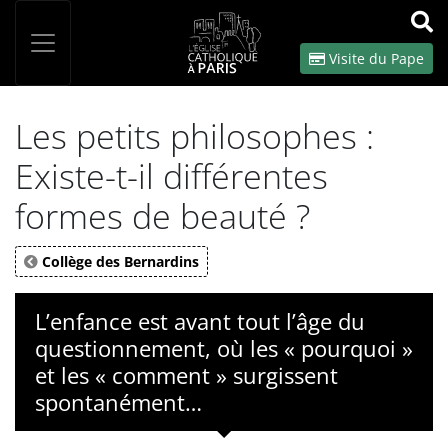
Panneau de gestion des cookies
Votre recherche
OK
Visite du Pape
Les petits philosophes :
Existe-t-il différentes
formes de beauté ?
Collège des Bernardins
L’enfance est avant tout l’âge du
questionnement, où les « pourquoi »
et les « comment » surgissent
spontanément…