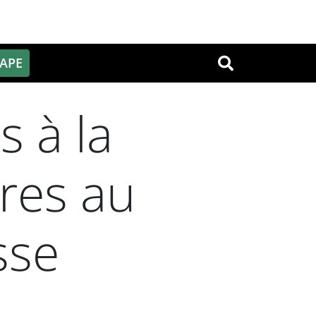
PAPE
OK
s à la
res au
sse