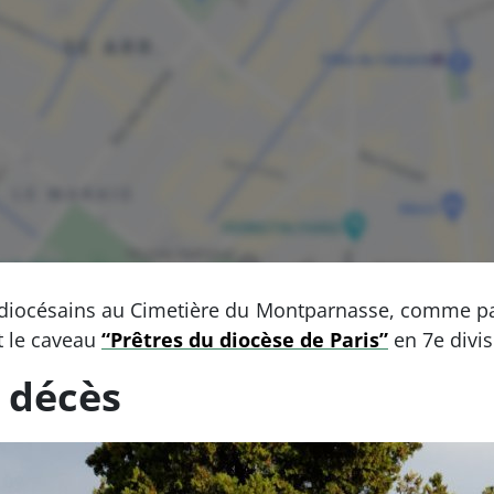
res diocésains au Cimetière du Montparnasse, comme 
t le caveau
“Prêtres du diocèse de Paris”
en 7e divis
 décès