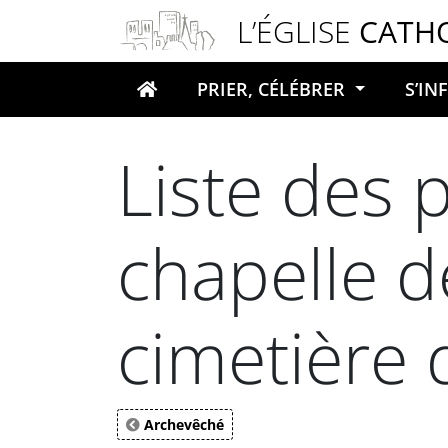
Panneau de gestion des cookies
L’ÉGLISE
CATH
PRIER, CÉLÉBRER
S’I
Votre recherche
Liste des 
chapelle 
cimetière
Archevêché