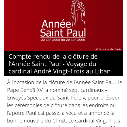
© Diocèse de Paris
Compte-rendu de la clôture de
l’Année Saint Paul - Voyage du
cardinal André Vingt-Trois au Liban
À l’occasion de la clôture de l’Année Saint-Paul, le
Pape Benoît XVI a nommé sept cardinaux «
Envoyés Spéciaux du Saint-Père », pour présider
les cérémonies de clôture dans les endroits où
l’apôtre Paul est passé, a vécu et a annoncé la
bonne nouvelle du Christ. Le Cardinal Vingt-Trois