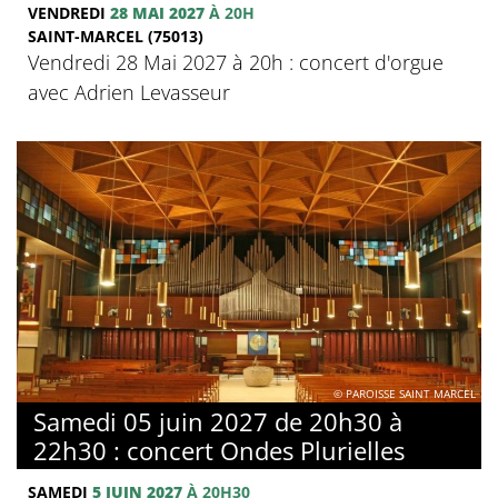
VENDREDI
28 MAI 2027
À 20H
SAINT-MARCEL (75013)
Vendredi 28 Mai 2027 à 20h : concert d'orgue
avec Adrien Levasseur
© PAROISSE SAINT MARCEL
Samedi 05 juin 2027 de 20h30 à
22h30 : concert Ondes Plurielles
SAMEDI
5 JUIN 2027
À 20H30