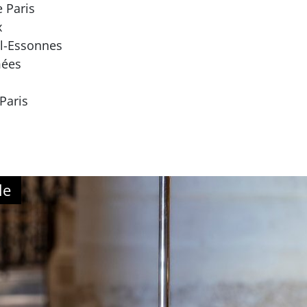
e Paris
x
il-Essonnes
mées
Paris
le