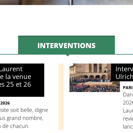
INTERVENTIONS
Laurent
Inter
de la venue
Ulric
es 25 et 26
PARI
Dans
2026
 2026
site soit belle, digne
Laur
plus grand nombre,
revi
n de chacun.
lanc