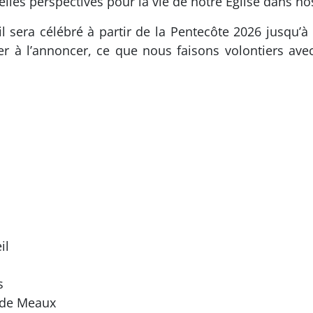
les perspectives pour la vie de notre Église dans no
 sera célébré à partir de la Pentecôte 2026 jusqu’à 
er à l’annoncer, ce que nous faisons volontiers ave
il
s
e de Meaux