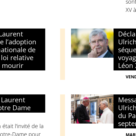
son
XV à
Laurent
Décla
e l’adoption
Ulric
nationale de
séque
loi relative
voyag
à mourir
Léon 
VEND
 Laurent
Messa
Notre Dame
Ulric
du Pa
sept
était l'invité de la
Notre-Dame pour
MARD