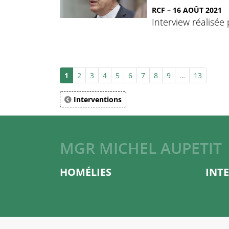
RCF – 16 AOÛT 2021
Interview réalisée
1
2
3
4
5
6
7
8
9
…
13
Interventions
MGR MICHEL AUPETIT
HOMÉLIES
INT