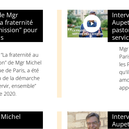
 de Mgr
Inter
a fraternité
Aupet
mission” pour
pasto
is
servi
Mgr
 “La fraternité au
Pari
ion” de Mgr Michel
les 
e de Paris, a été
qu'i
an de la démarche
amo
rvir, ensemble”
appe
e 2020.
 Michel
Inter
Aupet