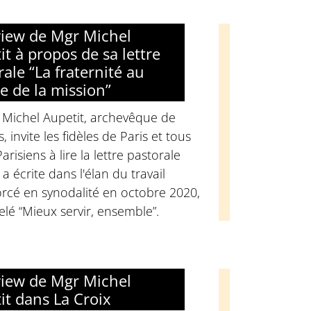
view de Mgr Michel
it à propos de sa lettre
rale “La fraternité au
ce de la mission”
 Michel Aupetit, archevêque de
s, invite les fidèles de Paris et tous
Parisiens à lire la lettre pastorale
l a écrite dans l'élan du travail
rcé en synodalité en octobre 2020,
lé “Mieux servir, ensemble”.
view de Mgr Michel
it dans La Croix