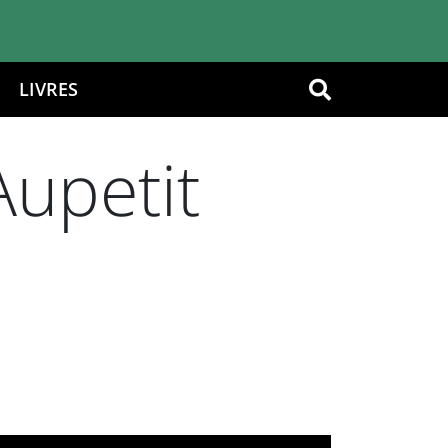
LIVRES
OK
upetit