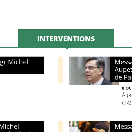
INTERVENTIONS
gr Michel
Messa
Aupet
de Pa
8 OC
À pr
CIAS
Michel
Messa