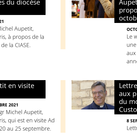
es du diocèse
Aupeti
propo
octob
21
chel Aupetit,
OCTO
Le 
is, à propos de la
une 
de la CIASE.
aux
ann
t en visite
Lettr
aux p
du mo
BRE 2021
Custo
r Michel Aupetit,
s, qui est en visite Ad
8 SE
Lett
20 au 25 septembre.