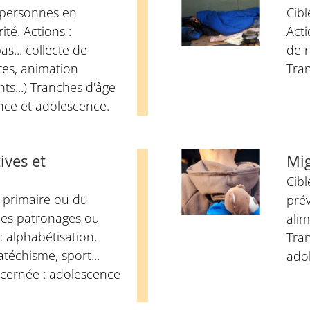
t personnes en
Cibl
ité. Actions :
Acti
as... collecte de
de r
res, animation
Tra
nts...) Tranches d'âge
nce et adolescence.
ives et
Mi
Cibl
u primaire ou du
prév
des patronages ou
alim
: alphabétisation,
Tra
atéchisme, sport...
ado
cernée : adolescence