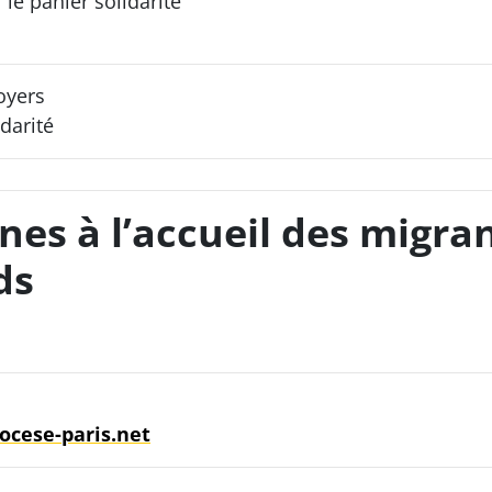
le panier solidarité
oyers
idarité
unes à l’accueil des migra
ds
iocese-paris.net