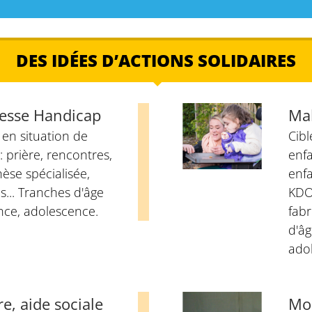
DES IDÉES D’ACTIONS SOLIDAIRES
nesse Handicap
Mal
 en situation de
Cibl
: prière, rencontres,
enfa
èse spécialisée,
enfa
s... Tranches d'âge
KDO 
nce, adolescence.
fabr
d'âg
ado
e, aide sociale
Mon