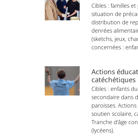
Cibles : familles e
situation de précar
distribution de rep
denrées alimentai
(sketchs, jeux, cha
concernées : enfa
Actions éducat
catéchétiques
Cibles : enfants d
secondaire dans 
paroisses. Actions 
soutien scolaire, c
Tranche d'âge con
(lycéens).