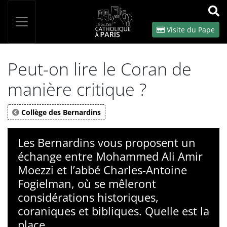
Panneau de gestion des cookies
Votre recherche
OK
Visite du Pape
Peut-on lire le Coran de
manière critique ?
Collège des Bernardins
Les Bernardins vous proposent un
échange entre Mohammed Ali Amir
Moezzi et l’abbé Charles-Antoine
Fogielman, où se mêleront
considérations historiques,
coraniques et bibliques. Quelle est la
place ...