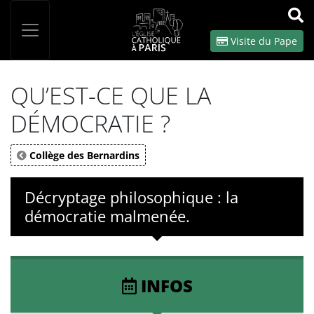
Panneau de gestion des cookies
Votre recherche
OK
Visite du Pape
QU’EST-CE QUE LA
DÉMOCRATIE ?
Collège des Bernardins
Décryptage philosophique : la
démocratie malmenée.
INFOS