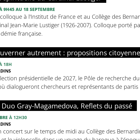
À 9H45
AU 18 SEPTEMBRE
olloque à l'Institut de France et au Collège des Bernar
inal Jean-Marie Lustiger (1926-2007). Colloque porté par 
adémie française.
uverner autrement : propositions citoyenn
À 18H
RDINS
élection présidentielle de 2027, le Pôle de recherche d
ù dialogueront chercheurs et représentants de partis p
: Duo Gray-Magamedova, Reflets du passé
BRE
À 12H30
RDINS
n concert sur le temps de midi au Collège des Bernardins
o et le violoncelle dans un voyage du baroque à l’épo