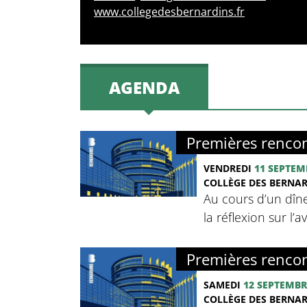
www.collegedesbernardins.fr
AGENDA
Premières rencon
VENDREDI
11 SEPTEM
COLLÈGE DES BERNA
Au cours d’un dîne
la réflexion sur l’
Premières rencon
SAMEDI
12 SEPTEMBR
COLLÈGE DES BERNA