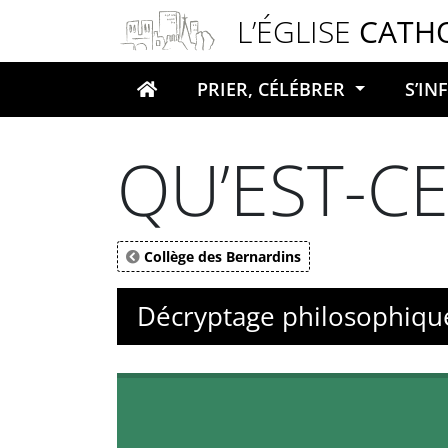
Panneau de gestion des cookies
L’ÉGLISE
CATH
PRIER, CÉLÉBRER
S’I
Votre recherche
QU’EST-CE
Collège des Bernardins
Décryptage philosophique 