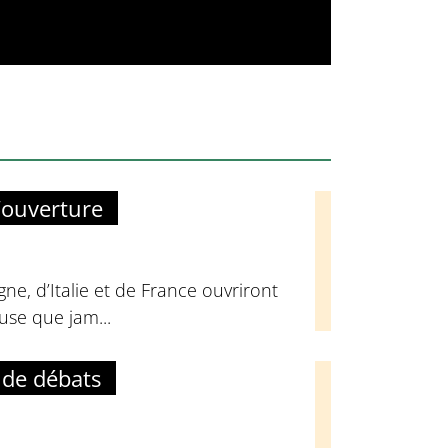
’ouverture
ne, d’Italie et de France ouvriront
euse que jam...
 de débats