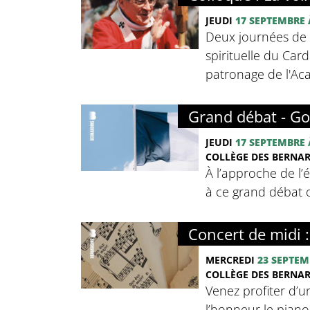
JEUDI
17 SEPTEMBRE
Deux journées de c
spirituelle du Card
patronage de l'Ac
Grand débat - Go
JEUDI
17 SEPTEMBRE
COLLÈGE DES BERNA
À l’approche de l’
à ce grand débat o
Concert de midi 
MERCREDI
23 SEPTEM
COLLÈGE DES BERNA
Venez profiter d’u
l’honneur le pian