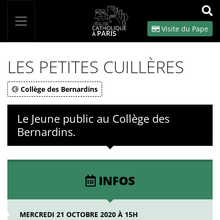
Panneau de gestion des cookies
Votre recherche
OK
Visite du Pape
LES PETITES CUILLÈRES
Collège des Bernardins
Le Jeune public au Collège des
Bernardins.
INFOS
MERCREDI 21 OCTOBRE 2020 À 15H