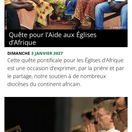
© aea.cef.fr
Quête pour l’Aide aux Églises
d’Afrique
DIMANCHE
3 JANVIER 2027
Cette quête pontificale pour les Églises d'Afrique
est une occasion d'exprimer, par la prière et par
le partage, notre soutien à de nombreux
diocèses du continent africain.