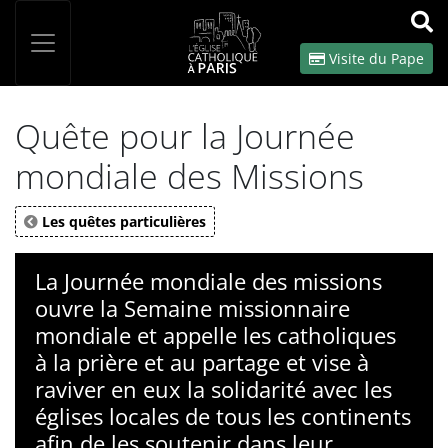
Panneau de gestion des cookies
Votre recherche
OK
Visite du Pape
Quête pour la Journée
mondiale des Missions
Les quêtes particulières
La Journée mondiale des missions
ouvre la Semaine missionnaire
mondiale et appelle les catholiques
à la prière et au partage et vise à
raviver en eux la solidarité avec les
églises locales de tous les continents
afin de les soutenir dans leur