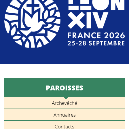
PAROISSES
Archevêché
Annuaires
Contacts