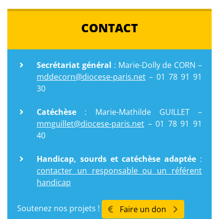
CONTACT
Secrétariat général
: Marie-Dolly de CORN –
mddecorn@diocese-paris.net
– 01 78 91 91
30
Catéchèse
: Marie-Mathilde GUILLET –
mmguillet@diocese-paris.net
– 01 78 91 91
40
Handicap, sourds et catéchèse adaptée
:
contacter un responsable ou un référent
handicap
Soutenez nos projets !
Faire un don