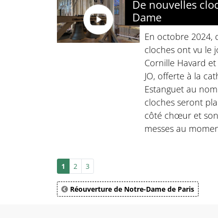
De nouvelles clo
Dame
En octobre 2024, 
cloches ont vu le j
Cornille Havard et 
JO, offerte à la ca
Estanguet au nom 
cloches seront pla
côté chœur et son
messes au moment
1
2
3
Réouverture de Notre-Dame de Paris