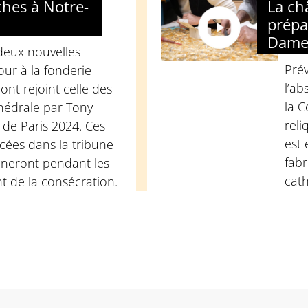
ches à Notre-
La ch
prépa
Dam
deux nouvelles
Prév
our à la fonderie
l’ab
ont rejoint celle des
la C
thédrale par Tony
reli
de Paris 2024. Ces
est
cées dans la tribune
fabr
neront pendant les
cath
 de la consécration.