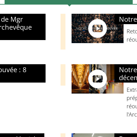
 de Mgr
Notre
archevêque
Reto
réou
uvée : 8
Notre
déce
Extr
prép
réou
l'Ar