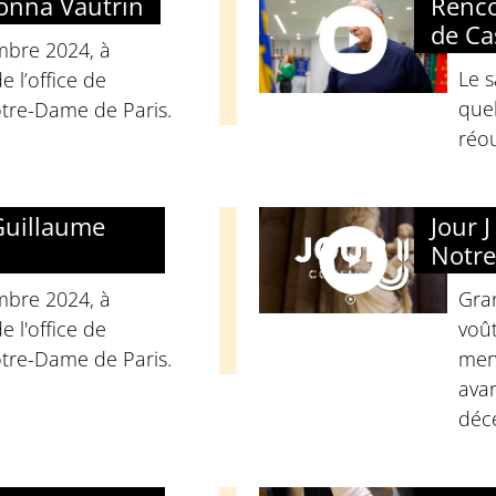
onna Vautrin
Renco
de Ca
mbre 2024, à
Le 
 l’office de
quel
tre-Dame de Paris.
réo
Guillaume
Jour 
Notre
mbre 2024, à
Gran
 l'office de
voût
tre-Dame de Paris.
mer
avan
déc