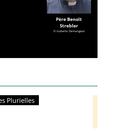
Père Benoît
Strebler
© Isabelle Demangeat
 Plurielles