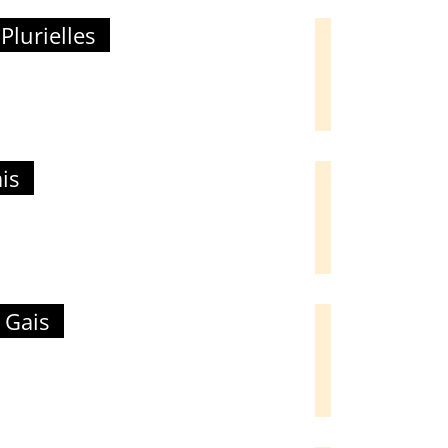
lurielles
is
 Gais