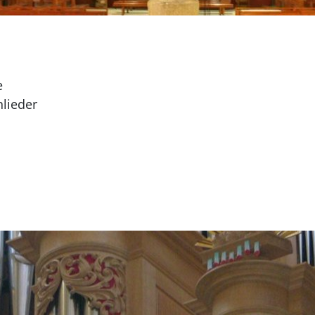
e
nlieder