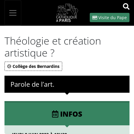
Panneau de gestion des cookies
Votre recherche
OK
Visite du Pape
Théologie et création
artistique ?
Collège des Bernardins
Parole de l’art.
INFOS