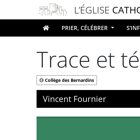
Panneau de gestion des cookies
L’ÉGLISE
CATH
PRIER, CÉLÉBRER
S’I
Votre recherche
Trace et 
Collège des Bernardins
Vincent Fournier