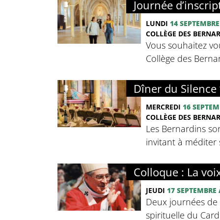
Journée d’inscrip
LUNDI
14 SEPTEMBRE
COLLÈGE DES BERNA
Vous souhaitez vou
Collège des Bernard
Dîner du Silence 
MERCREDI
16 SEPTEM
COLLÈGE DES BERNA
Les Bernardins so
invitant à méditer 
Colloque : La voi
JEUDI
17 SEPTEMBRE
Deux journées de c
spirituelle du Card