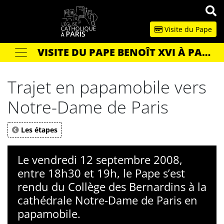
Panneau de gestion des cookies
Visite du Pape
VISITE DU PAPE BENOÎT XVI À PARIS EN 2008
Votre recherche
OK
Trajet en papamobile vers
Notre-Dame de Paris
Les étapes
Le vendredi 12 septembre 2008,
entre 18h30 et 19h, le Pape s’est
rendu du Collège des Bernardins à la
cathédrale Notre-Dame de Paris en
papamobile.