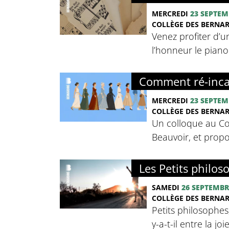
MERCREDI
23 SEPTEM
COLLÈGE DES BERNA
Venez profiter d’u
l’honneur le pian
Comment ré-inca
MERCREDI
23 SEPTEM
COLLÈGE DES BERNA
Un colloque au Co
Beauvoir, et propo
Les Petits philoso
SAMEDI
26 SEPTEMBR
COLLÈGE DES BERNA
Petits philosophes
y-a-t-il entre la jo