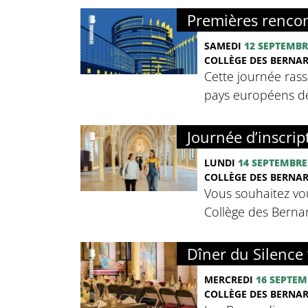
Premières rencon
SAMEDI
12 SEPTEMBR
COLLÈGE DES BERNA
Cette journée rass
pays européens de 
Journée d’inscrip
LUNDI
14 SEPTEMBRE
COLLÈGE DES BERNA
Vous souhaitez vou
Collège des Bernard
Dîner du Silence 
MERCREDI
16 SEPTEM
COLLÈGE DES BERNA