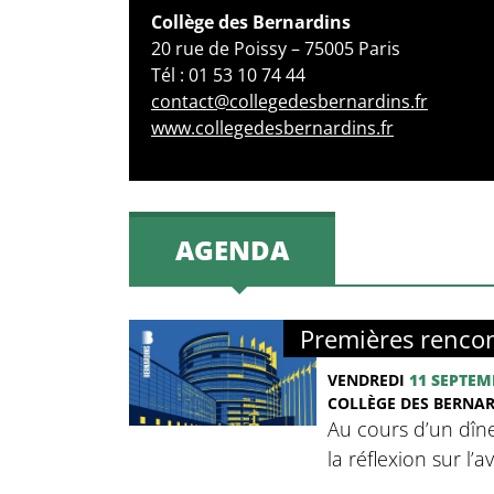
Collège des Bernardins
20 rue de Poissy – 75005 Paris
Tél : 01 53 10 74 44
contact@collegedesbernardins.fr
www.collegedesbernardins.fr
AGENDA
Premières rencon
VENDREDI
11 SEPTEM
COLLÈGE DES BERNA
Au cours d’un dîne
la réflexion sur l’