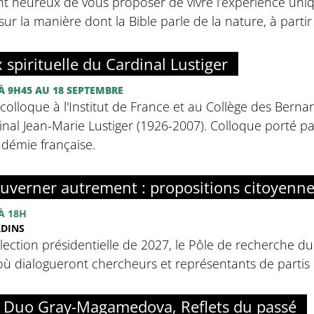
nt heureux de vous proposer de vivre l’expérience uniq
sur la manière dont la Bible parle de la nature, à partir d
x spirituelle du Cardinal Lustiger
À 9H45
AU 18 SEPTEMBRE
olloque à l'Institut de France et au Collège des Bernar
inal Jean-Marie Lustiger (1926-2007). Colloque porté par 
adémie française.
uverner autrement : propositions citoyenn
À 18H
RDINS
élection présidentielle de 2027, le Pôle de recherche d
ù dialogueront chercheurs et représentants de partis p
: Duo Gray-Magamedova, Reflets du passé