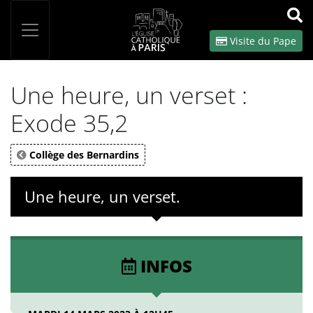
Panneau de gestion des cookies
Votre recherche
OK
Visite du Pape
Une heure, un verset :
Exode 35,2
Collège des Bernardins
Une heure, un verset.
INFOS