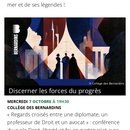
mer et de ses légendes !.
© Collège des Bernardins
Discerner les forces du progrès
MERCREDI
7 OCTOBRE
À 19H30
COLLÈGE DES BERNARDINS
‍« Regards croisés entre une diplomate, un
professeur de Droit et un avocat » : conférence
du cycle Droit, liberté et foi en partenariat avec