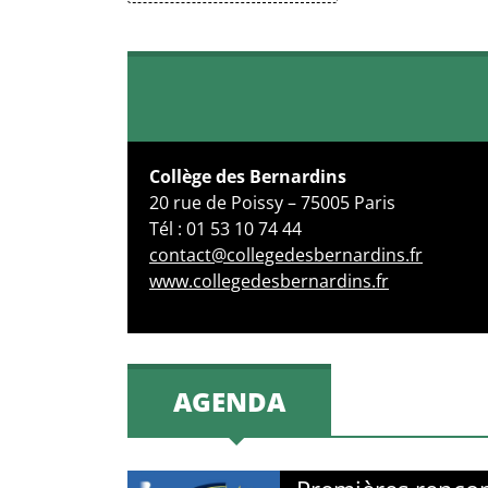
Collège des Bernardins
20 rue de Poissy – 75005 Paris
Tél : 01 53 10 74 44
contact@collegedesbernardins.fr
www.collegedesbernardins.fr
AGENDA