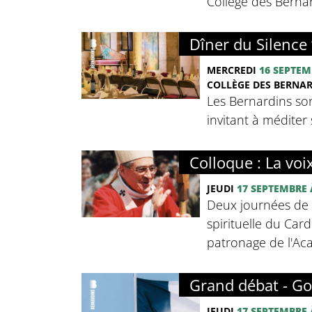
Collège des Bernard
Dîner du Silence 
MERCREDI
16 SEPTEM
COLLÈGE DES BERNA
Les Bernardins so
invitant à méditer 
Colloque : La voi
JEUDI
17 SEPTEMBRE
Deux journées de c
spirituelle du Card
patronage de l'Ac
Grand débat - Go
JEUDI
17 SEPTEMBRE