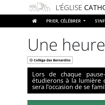
Panneau de gestion des cookies
L’ÉGLISE
CATH
PRIER, CÉLÉBRER
S’I
Votre recherche
Une heure,
Collège des Bernardins
Lors de chaque pause-
étudierons à la lumière 
sera l’occasion de se famil