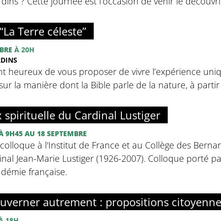
ins ? Cette journée est l’occasion de venir le découvrir
“La Terre céleste”
BRE
À 20H
RDINS
nt heureux de vous proposer de vivre l’expérience uniq
sur la manière dont la Bible parle de la nature, à partir d
x spirituelle du Cardinal Lustiger
À 9H45
AU 18 SEPTEMBRE
olloque à l'Institut de France et au Collège des Bernar
inal Jean-Marie Lustiger (1926-2007). Colloque porté par 
adémie française.
uverner autrement : propositions citoyenn
À 18H