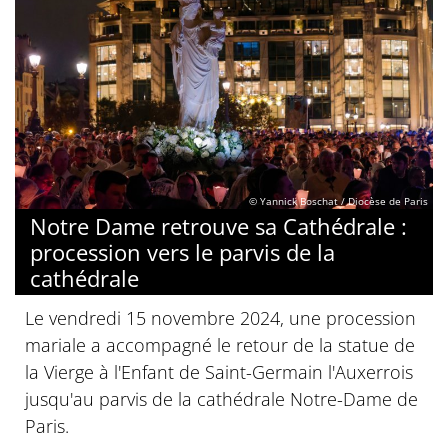
© Yannick Boschat / Diocèse de Paris
Notre Dame retrouve sa Cathédrale :
procession vers le parvis de la
cathédrale
Le vendredi 15 novembre 2024, une procession
mariale a accompagné le retour de la statue de
la Vierge à l'Enfant de Saint-Germain l'Auxerrois
jusqu'au parvis de la cathédrale Notre-Dame de
Paris.