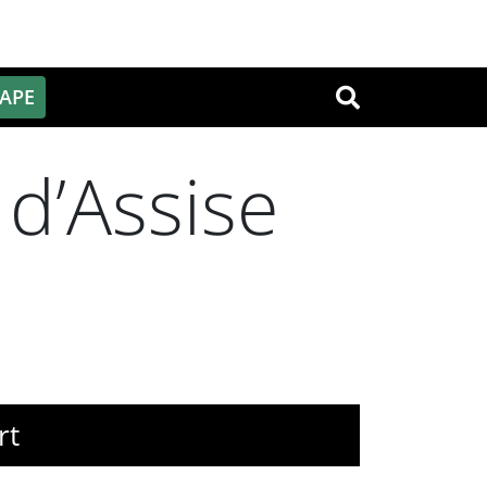
PAPE
OK
d’Assise
rt