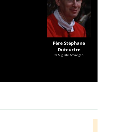
Père Stéphane
Duteurtre
© Auguste Amavigan