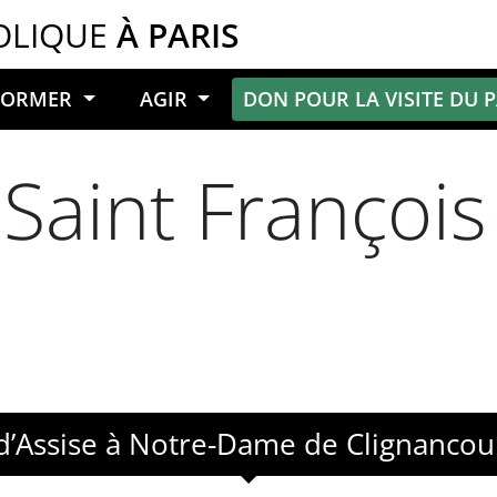
OLIQUE
À PARIS
NFORMER
AGIR
DON POUR LA VISITE DU 
aint François 
d’Assise à Notre-Dame de Clignancou