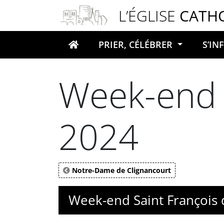
Panneau de gestion des cookies
L’ÉGLISE
CATH
PRIER, CÉLÉBRER
S’I
Votre recherche
Week-end S
2024
Notre-Dame de Clignancourt
Week-end Saint François 