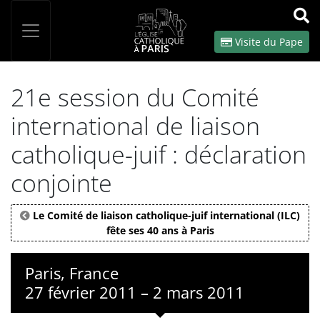
Panneau de gestion des cookies
Votre recherche
OK
Visite du Pape
21e session du Comité
international de liaison
catholique-juif : déclaration
conjointe
Le Comité de liaison catholique-juif international (ILC)
fête ses 40 ans à Paris
Paris, France
27 février 2011 – 2 mars 2011