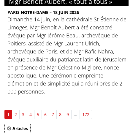
Mgr Benoît Aubert, « tout à tous »
PARIS NOTRE-DAME – 18 JUIN 2026
Dimanche 14 juin, en la cathédrale St-Étienne de
Limoges, Mgr Benoît Aubert a été consacré
évêque par Mgr Jérôme Beau, archevêque de
Poitiers, assisté de Mgr Laurent Ulrich,
archevêque de Paris, et de Mgr Rafic Nahra,
évêque auxiliaire du patriarcat latin de Jérusalem,
en présence de Mgr Celestino Migliore, nonce
apostolique. Une cérémonie empreinte
d’émotion et de simplicité qui a réuni près de 2
000 personnes.
1
2
3
4
5
6
7
8
9
…
172
Articles