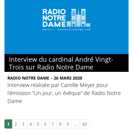
Interview du cardinal André Vingt-
Trois sur Radio Notre Dame
RADIO NOTRE DAME – 26 MARS 2020
Interview réalisée par Camille Meyer pour
l’émission “Un jour, un évêque” de Radio Notre
Dame.
1
2
3
4
5
6
7
8
9
…
42