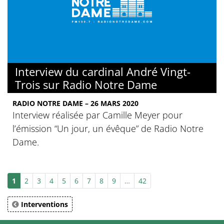
Interview du cardinal André Vingt-
Trois sur Radio Notre Dame
RADIO NOTRE DAME – 26 MARS 2020
Interview réalisée par Camille Meyer pour
l’émission “Un jour, un évêque” de Radio Notre
Dame.
1
2
3
4
5
6
7
8
9
…
42
Interventions