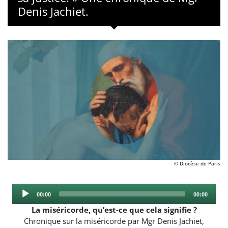
Denis Jachiet.
© Diocèse de Paris
Audio
Current
Total
00:00
00:00
Player
time
duration
La miséricorde, qu’est-ce que cela signifie ?
Chronique sur la miséricorde par Mgr Denis Jachiet,