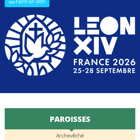
Faire un don
PAROISSES
Archevêché