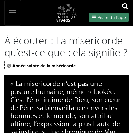
Panneau de gestion des cookies
Votre recherche
OK
Visite du Pape
À écouter : La miséricorde,
qu’est-ce que cela signifie ?
Année sainte de la miséricorde
« La miséricorde n’est pas une
posture humaine, même relookée.
C’est l’être intime de Dieu, son cœur
de Père, sa bienveillance envers les
hommes et le monde, son attribut
ultime, l’expression la plus haute de
sa justice. » Une chronique de Mgr