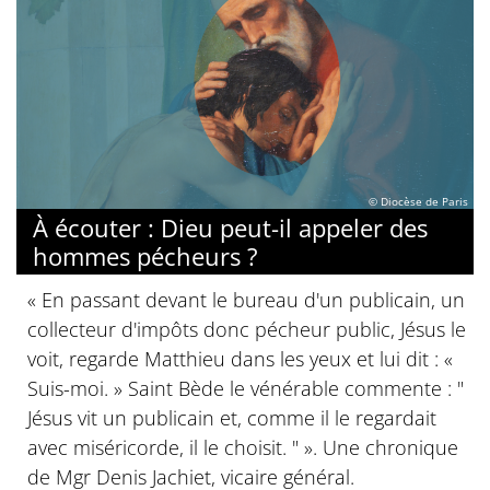
© Diocèse de Paris
À écouter : Dieu peut-il appeler des
hommes pécheurs ?
« En passant devant le bureau d'un publicain, un
collecteur d'impôts donc pécheur public, Jésus le
voit, regarde Matthieu dans les yeux et lui dit : «
Suis-moi. » Saint Bède le vénérable commente : "
Jésus vit un publicain et, comme il le regardait
avec miséricorde, il le choisit. " ». Une chronique
de Mgr Denis Jachiet, vicaire général.