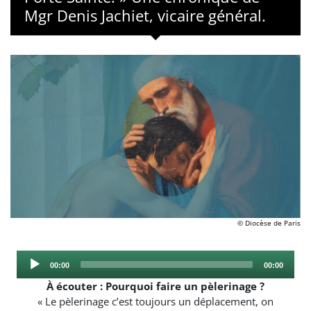
Mgr Denis Jachiet, vicaire général.
© Diocèse de Paris
Audio
Current
Total
00:00
00:00
Player
time
duration
À écouter : Pourquoi faire un pèlerinage ?
« Le pèlerinage c’est toujours un déplacement, on