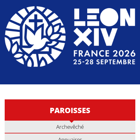
PAROISSES
Archevêché
Annuaires