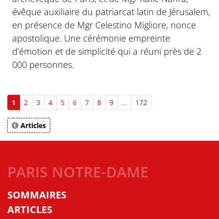
évêque auxiliaire du patriarcat latin de Jérusalem,
en présence de Mgr Celestino Migliore, nonce
apostolique. Une cérémonie empreinte
d’émotion et de simplicité qui a réuni près de 2
000 personnes.
1
2
3
4
5
6
7
8
9
…
172
Articles
PARIS NOTRE-DAME
SOMMAIRES
ARTICLES