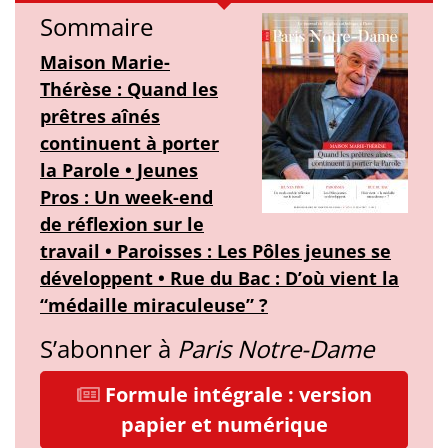
Sommaire
Maison Marie-
Thérèse : Quand les
prêtres aînés
continuent à porter
la Parole • Jeunes
Pros : Un week-end
de réflexion sur le
travail • Paroisses : Les Pôles jeunes se
développent • Rue du Bac : D’où vient la
“médaille miraculeuse” ?
S’abonner à
Paris Notre-Dame
Formule intégrale : version
papier et numérique