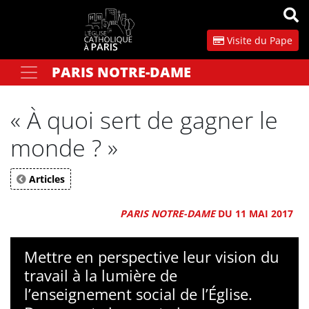
Panneau de gestion des cookies
Visite du Pape
PARIS NOTRE-DAME
Votre recherche
OK
« À quoi sert de gagner le
monde ? »
Articles
PARIS NOTRE-DAME
DU 11 MAI 2017
Mettre en perspective leur vision du
travail à la lumière de
l’enseignement social de l’Église.