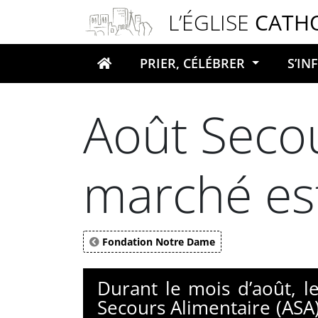
Panneau de gestion des cookies
L’ÉGLISE
CATH
PRIER, CÉLÉBRER
S’I
Votre recherche
Août Secou
marché est
Fondation Notre Dame
Durant le mois d’août, l
Secours Alimentaire (ASA)