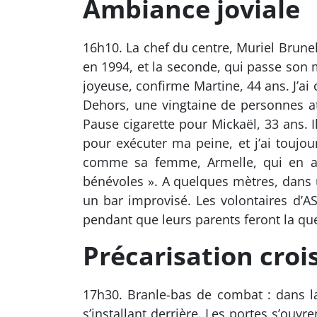
Ambiance joviale
16h10. La chef du centre, Muriel Brunel
en 1994, et la seconde, qui passe son m
joyeuse, confirme Martine, 44 ans. J’ai
Dehors, une vingtaine de personnes att
Pause cigarette pour Mickaël, 33 ans. Il
pour exécuter ma peine, et j’ai toujour
comme sa femme, Armelle, qui en a p
bénévoles ». A quelques mètres, dans un
un bar improvisé. Les volontaires d’AS
pendant que leurs parents feront la que
Précarisation croi
17h30. Branle-bas de combat : dans la
s’installant derrière. Les portes s’ouv