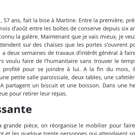
, 57 ans, fait la bise à Martine. Entre la première, pr
ois d’août entre les boîtes de conserve depuis six a
 connu la galère. Maintenant que je vais mieux, je veu
endent sur des chaises que les portes s’ouvrent pou
 a deux semaines de travaux d’intérêt général à faire.
s voulu faire de l’humanitaire sans trouver le temps »
rofité pour se joindre à lui. A la fin du mois, 
e petite salle paroissiale, deux tables, une cafetièr
A partagent un biscuit et une boisson. Dans une heu
ue pour retirer leur repas.
ssante
 grande pièce, on réorganise le mobilier pour fair
rent et les quelque trente personnes qui attendaient so