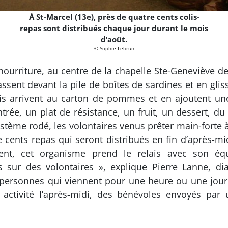
À St-Marcel (13e), près de quatre cents colis-
repas sont distribués chaque jour durant le mois
d’août.
© Sophie Lebrun
ourriture, au centre de la chapelle Ste-Geneviève de l
assent devant la pile de boîtes de sardines et en gl
is arrivent au carton de pommes et en ajoutent une.
trée, un plat de résistance, un fruit, un dessert, du 
ème rodé, les volontaires venus prêter main-forte à
 cents repas qui seront distribués en fin d’après-mi
ment, cet organisme prend le relais avec son équ
sur des volontaires », explique Pierre Lanne, dia
 personnes qui viennent pour une heure ou une journ
ctivité l’après-midi, des bénévoles envoyés par 