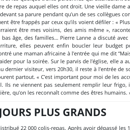
e de repas auquel elles ont droit. Une vieille dame 
e devant sa parure pendant qu’un de ses collègues compl
nt être frappés par ceux qu’ils voient défiler : « Plus
urraient être mes voisins, des amis même », racont
 bas âge, des familles… Pierre Lanne a discuté avec
riture, elles peuvent enfin boucler leur budget p
ncontré une maman africaine à l’entrée qui me dit “Mai
ider pour la soirée. Sur le parvis de l’église, elle a a
u dernier visiteur, vers 20h30, il reste à l’entrée de s
urent partout. « C’est important pour moi de les accuei
. Ils ne viennent pas seulement remplir leur frigo, i
ière, qu’on les reconnaît comme des êtres humains. 
UJOURS PLUS GRANDS
stribué 22 000 colis-repas. Après avoir dépassé les 1