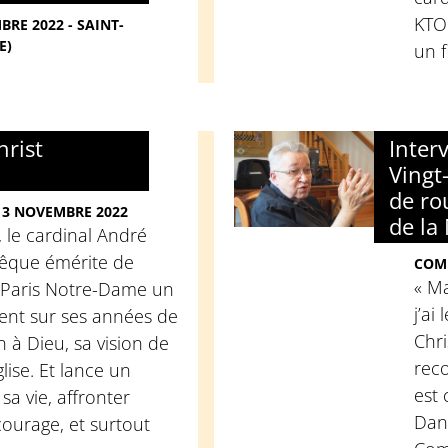
KTO 
RE 2022 - SAINT-
E)
un f
hrist
Inter
Vingt
de rou
 3 NOVEMBRE 2022
de la
 le cardinal André
vêque émérite de
COM
« Ma
à Paris Notre-Dame un
j’ai
vient sur ses années de
Chri
on à Dieu, sa vision de
reco
glise. Et lance un
est
sa vie, affronter
Dan
courage, et surtout