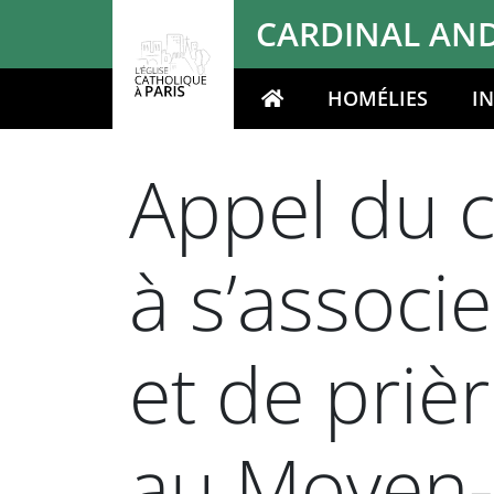
Panneau de gestion des cookies
CARDINAL AND
HOMÉLIES
I
Votre recherche
Appel du c
à s’associ
et de prièr
au Moyen-