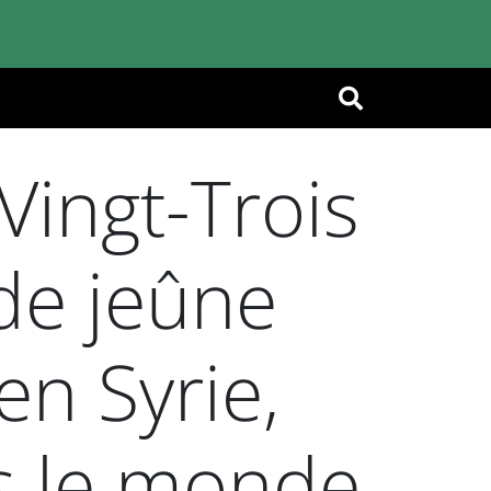
OK
Vingt-Trois
 de jeûne
en Syrie,
s le monde