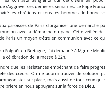
, les combats sanglants qui détruisent sa popul
e s’aggraver ces dernières semaines. Le Pape Franç
 a invité les chrétiens et tous les hommes de bonne
aux paroisses de Paris d’organiser une démarche par
union avec la démarche du pape. Cette veillée de p
de Paris un moyen d’être en communion avec ce que 
u Folgoët en Bretagne, j’ai demandé à Mgr de Moulin
 la célébration de la messe à 22h.
dre que les résistances empêchant de faire progres
ureté des cœurs. On ne pourra trouver de solution p
otagonistes sur place, mais aussi de tous ceux qui s
 prière en nous appuyant sur la force de Dieu.