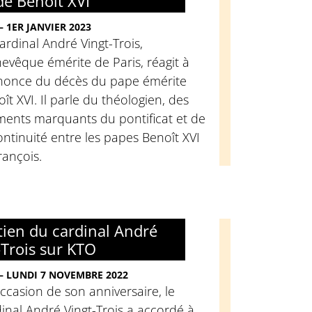
de Benoît XVI
– 1ER JANVIER 2023
ardinal André Vingt-Trois,
evêque émérite de Paris, réagit à
nnonce du décès du pape émérite
ît XVI. Il parle du théologien, des
ents marquants du pontificat et de
ontinuité entre les papes Benoît XVI
rançois.
tien du cardinal André
-Trois sur KTO
– LUNDI 7 NOVEMBRE 2022
occasion de son anniversaire, le
inal André Vingt-Trois a accordé à