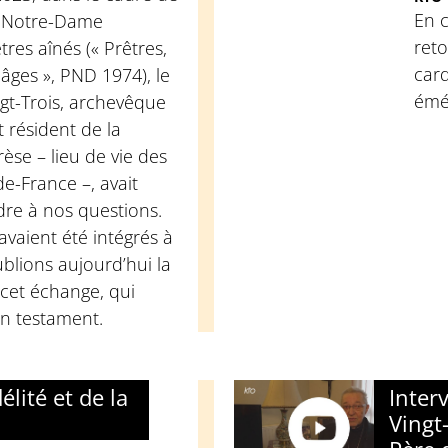
En c
s Notre-Dame
reto
res aînés (« Prêtres,
card
âges », PND 1974), le
émér
gt-Trois, archevêque
t résident de la
se – lieu de vie des
de-France –, avait
re à nos questions.
avaient été intégrés à
blions aujourd’hui la
 cet échange, qui
 testament.
élité et de la
Inter
Vingt