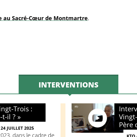
ère au Sacré-Cœur de Montmartre
.
INTERVENTIONS
ngt-Trois :
Inter
t-il ? »
Vingt
Père 
24 JUILLET 2025
023, dans le cadre de
KTO 