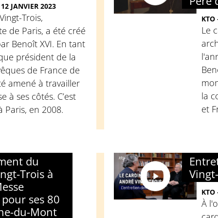
Père 
12 JANVIER 2023
Vingt-Trois,
KTO 
Le c
 de Paris, a été créé
arch
ar Benoît XVI. En tant
l'a
 que président de la
Beno
vêques de France de
mom
té amené à travailler
la c
se à ses côtés. C’est
et F
i à Paris, en 2008.
ment du
Entre
ngt-Trois à
Vingt
Messe
KTO 
 pour ses 80
À l'
nne-du-Mont
card