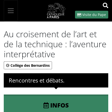
Panneau de gestion des cookies
Votre recherche
OK
Visite du Pape
Au croisement de l’art et
de la technique : l’aventure
interprétative
Collège des Bernardins
Rencontres et débats.
INFOS