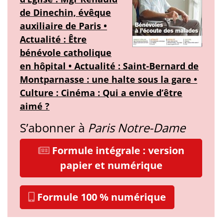
de Dinechin, évêque
auxiliaire de Paris •
Actualité : Être
bénévole catholique
en hôpital • Actualité : Saint-Bernard de
Montparnasse : une halte sous la gare •
Culture : Cinéma : Qui a envie d’être
aimé ?
S’abonner à
Paris Notre-Dame
Formule intégrale : version
papier et numérique
Formule 100 % numérique