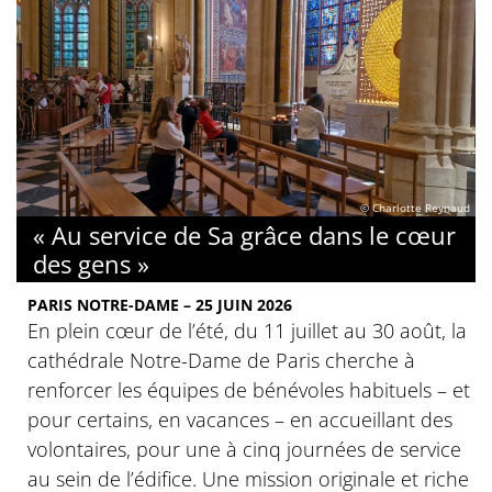
© Charlotte Reynaud
« Au service de Sa grâce dans le cœur
des gens »
PARIS NOTRE-DAME – 25 JUIN 2026
En plein cœur de l’été, du 11 juillet au 30 août, la
cathédrale Notre-Dame de Paris cherche à
renforcer les équipes de bénévoles habituels – et
pour certains, en vacances – en accueillant des
volontaires, pour une à cinq journées de service
au sein de l’édifice. Une mission originale et riche