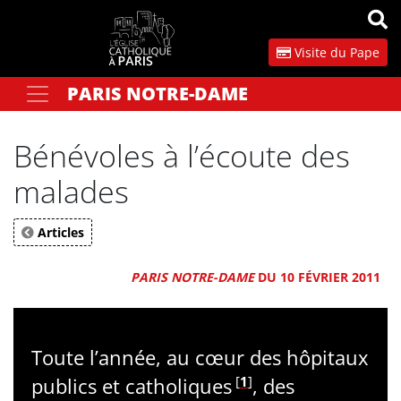
Panneau de gestion des cookies
Visite du Pape
PARIS NOTRE-DAME
Votre recherche
OK
Bénévoles à l’écoute des
malades
Articles
PARIS NOTRE-DAME
DU 10 FÉVRIER 2011
Toute l’année, au cœur des hôpitaux
[
1
]
publics et catholiques
, des