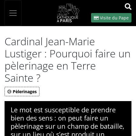
Panneau de gestion des cookies
Votre recherche
OK
Visite du Pape
Cardinal Jean-Marie
Lustiger : Pourquoi faire un
pèlerinage en Terre
Sainte ?
Pèlerinages
Le mot est susceptible de prendre
bien des sens : on peut faire un
pèlerinage sur un champ de bataille,
sur un lieu où s’est produit un