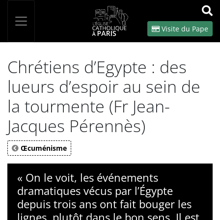
Panneau de gestion des cookies
Votre recherche
OK
Visite du Pape
Chrétiens d’Egypte : des
lueurs d’espoir au sein de
la tourmente (Fr Jean-
Jacques Pérennès)
Œcuménisme
« On le voit, les événements
dramatiques vécus par l’Égypte
depuis trois ans ont fait bouger les
lignes, plutôt dans le bon sens. Il est