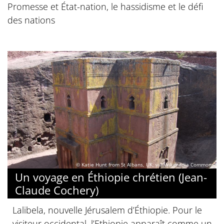
Promesse et État-nation, le hassidisme et le défi
des nations
© Katie Hunt from St Albans, UK, via Wikimedia Commons
Un voyage en Éthiopie chrétien (Jean-
Claude Cochery)
Lalibela, nouvelle Jérusalem d’Éthiopie. Pour le
visiteur occidental, l’Ethiopie apparaît comme un