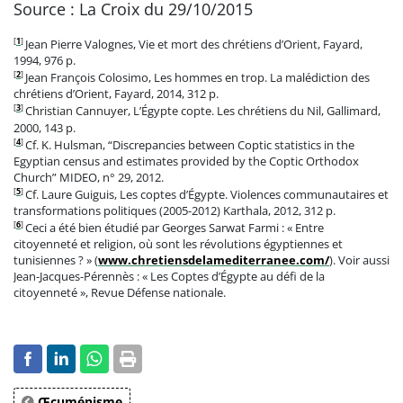
Source : La Croix du 29/10/2015
[
1
]
Jean Pierre Valognes, Vie et mort des chrétiens d’Orient, Fayard,
1994, 976 p.
[
2
]
Jean François Colosimo, Les hommes en trop. La malédiction des
chrétiens d’Orient, Fayard, 2014, 312 p.
[
3
]
Christian Cannuyer, L’Égypte copte. Les chrétiens du Nil, Gallimard,
2000, 143 p.
[
4
]
Cf. K. Hulsman, “Discrepancies between Coptic statistics in the
Egyptian census and estimates provided by the Coptic Orthodox
Church” MIDEO, n° 29, 2012.
[
5
]
Cf. Laure Guiguis, Les coptes d’Égypte. Violences communautaires et
transformations politiques (2005-2012) Karthala, 2012, 312 p.
[
6
]
Ceci a été bien étudié par Georges Sarwat Farmi : « Entre
citoyenneté et religion, où sont les révolutions égyptiennes et
tunisiennes ? » (
www.chretiensdelamediterranee.com/
). Voir aussi
Jean-Jacques-Pérennès : « Les Coptes d’Égypte au défi de la
citoyenneté », Revue Défense nationale.
Œcuménisme