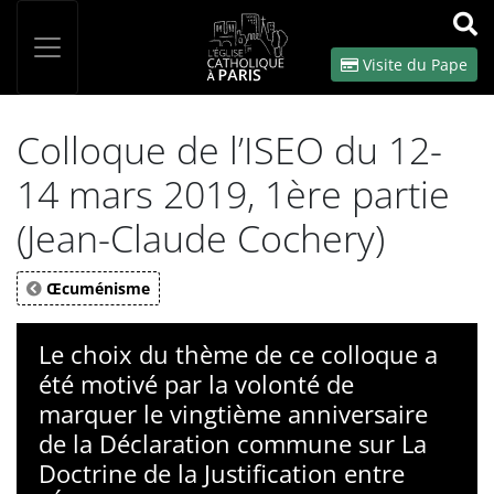
Panneau de gestion des cookies
Votre recherche
OK
Visite du Pape
Colloque de l’ISEO du 12-
14 mars 2019, 1ère partie
(Jean-Claude Cochery)
Œcuménisme
Le choix du thème de ce colloque a
été motivé par la volonté de
marquer le vingtième anniversaire
de la Déclaration commune sur La
Doctrine de la Justification entre