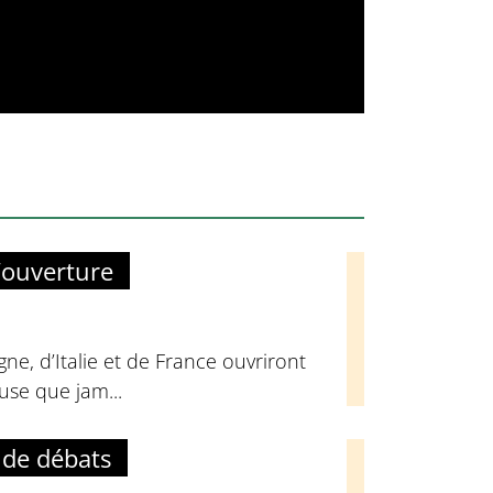
’ouverture
ne, d’Italie et de France ouvriront
euse que jam...
 de débats