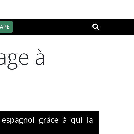
PAPE
OK
age à
 espagnol grâce à qui la