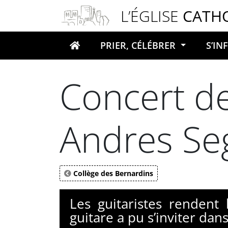
Panneau de gestion des cookies
L’ÉGLISE
CATH
PRIER, CÉLÉBRER
S’I
Votre recherche
Concert d
Andres Se
Collège des Bernardins
Les guitaristes rendent
guitare a pu s’inviter dan