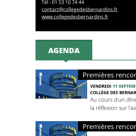
Tél : 01 53 10 74 44
contact@collegedesbernardins.fr
www.collegedesbernardins.fr
AGENDA
Premières rencon
VENDREDI
11 SEPTEM
COLLÈGE DES BERNA
Au cours d’un dîne
la réflexion sur l’
Premières rencon