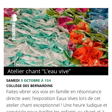
© Collège des Bernardins
Atelier chant “L’eau vive”
SAMEDI
3 OCTOBRE
À 15H
COLLÈGE DES BERNARDINS
Faites vibrer vos voix en famille en résonnance
directe avec l’exposition Eaux Vives lors de cet
atelier chant exceptionnel ! Une heure ludique et
conviviale pour éveiller les enfants au chant et à...