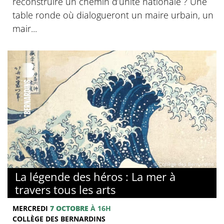
reconstruire un chemin d’unité nationale ? Une
table ronde où dialogueront un maire urbain, un
mair...
© Collège des Bernardins
La légende des héros : La mer à
travers tous les arts
MERCREDI
7 OCTOBRE
À 16H
COLLÈGE DES BERNARDINS